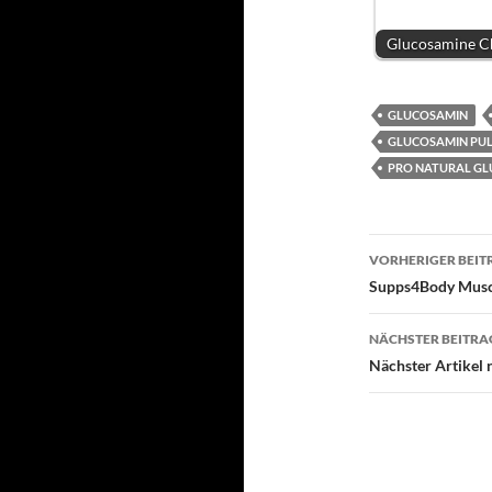
Glucosamine C
GLUCOSAMIN
GLUCOSAMIN PU
PRO NATURAL G
Beitragsn
VORHERIGER BEIT
Supps4Body Muscl
NÄCHSTER BEITRA
Nächster Artikel 