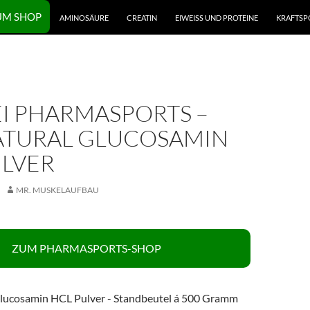
UM SHOP
AMINOSÄURE
CREATIN
EIWEISS UND PROTEINE
KRAFTSP
EI PHARMASPORTS –
ATURAL GLUCOSAMIN
ULVER
MR. MUSKELAUFBAU
ZUM PHARMASPORTS-SHOP