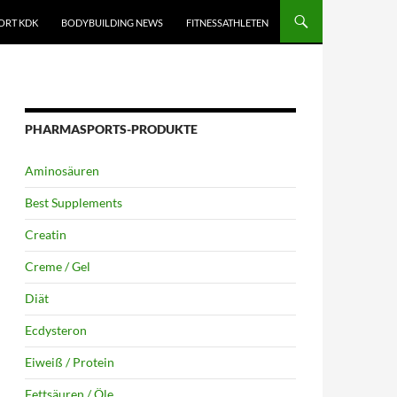
ORT KDK
BODYBUILDING NEWS
FITNESSATHLETEN
PHARMASPORTS-PRODUKTE
Aminosäuren
Best Supplements
Creatin
Creme / Gel
Diät
Ecdysteron
Eiweiß / Protein
Fettsäuren / Öle