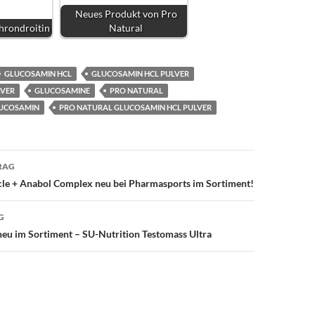
Neues Produkt von Pro
hrondroitin
Natural
GLUCOSAMIN HCL
GLUCOSAMIN HCL PULVER
LVER
GLUCOSAMINE
PRO NATURAL
LUCOSAMIN
PRO NATURAL GLUCOSAMIN HCL PULVER
avigation
RAG
e + Anabol Complex neu bei Pharmasports im Sortiment!
G
neu im Sortiment – SU-Nutrition Testomass Ultra