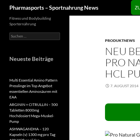
Zum
Suchen
Pharmasports – Sportnahrung News
Z
Inhalt
springen
Fitness und Bodybuilding
Sporternährung
Suchen
nach:
PRODUKTNEWS
NEU B
Neueste Beiträge
PRO N
HCL P
Multi Essential Amino Pattern
Presslinge im Top Angebot
7. AUGUST 2014
essentiellen Aminosäuren mit
EAA
ARGININ + CITRULLIN – 500
Tabletten 8000mg
Hochdosiert Mega-Muskel-
Pump
ASHWAGANDHA – 120
Kapseln (v) 1300 mg pro Tag