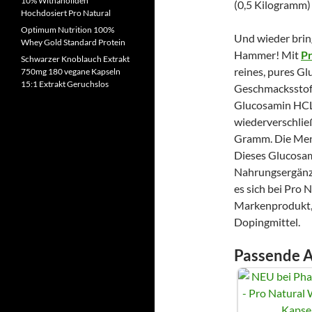
10% Withanoliden
Hochdosiert Pro Natural
Optimum Nutrition 100%
Und wieder brin
Whey Gold Standard Protein
Hammer! Mit
Pr
Schwarzer Knoblauch Extrakt
reines, pures G
750mg 180 vegane Kapseln
15:1 Extrakt Geruchslos
Geschmacksstoff
Glucosamin HCL 
wiederverschlie
Gramm. Die Meng
Dieses Glucosam
Nahrungsergänzu
es sich bei Pro
Markenprodukt, 
Dopingmittel.
Passende A