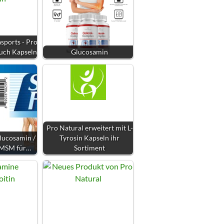
sports - Pro
uch Kapseln
Glucosamin
Pro Natural erweitert mit L-
lucosamin /
Tyrosin Kapseln ihr
 MSM für…
Sortiment