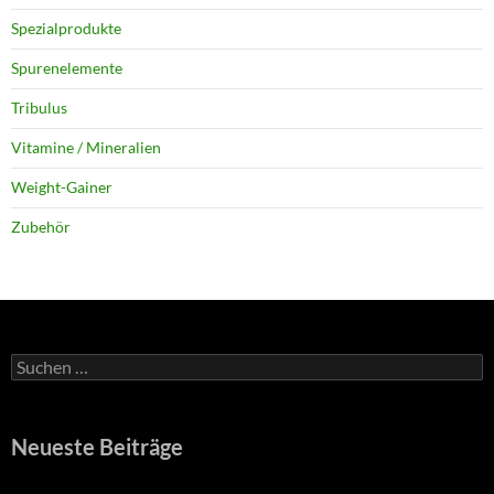
Spezialprodukte
Spurenelemente
Tribulus
Vitamine / Mineralien
Weight-Gainer
Zubehör
Suchen
nach:
Neueste Beiträge