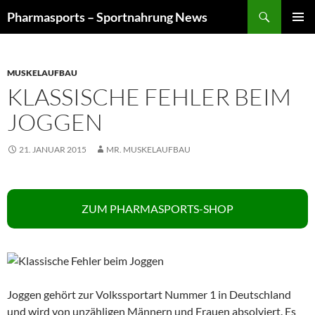
Zum
Suchen
Pharmasports – Sportnahrung News
Inhalt
PRIMÄR
springen
MENÜ
MUSKELAUFBAU
KLASSISCHE FEHLER BEIM
JOGGEN
21. JANUAR 2015
MR. MUSKELAUFBAU
ZUM PHARMASPORTS-SHOP
Joggen gehört zur Volkssportart Nummer 1 in Deutschland
und wird von unzähligen Männern und Frauen absolviert. Es