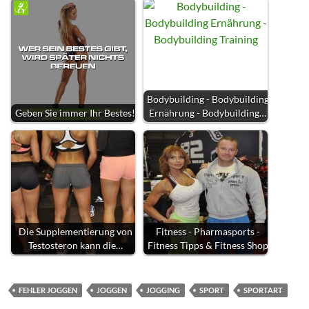
Bodybuilding - Bodybuilding
Geben Sie immer Ihr Bestes!
Ernährung - Bodybuilding…
Die Supplementierung von
Fitness - Pharmasports -
Testosteron kann die…
Fitness Tipps & Fitness Shop
FEHLER JOGGEN
JOGGEN
JOGGING
SPORT
SPORTART