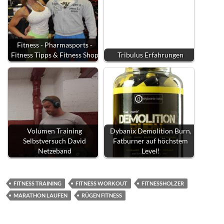
Fitness - Pharmasports -
Fitness Tipps & Fitness Shop
Tribulus Erfahrungen
Volumen Training
Dybanix Demolition Burn,
Selbstversuch David
Fatburner auf höchstem
Netzeband
Level!
FITNESS TRAINING
FITNESS WORKOUT
FITNESSHOLZER
MARATHON LAUFEN
RÜGEN FITNESS