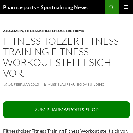
Zum
Suchen
Pharmasports – Sportnahrung News
Inhalt
PRIMÄR
springen
MENÜ
ALLGEMEIN
,
FITNESSATHLETEN
,
UNSERE FIRMA
FITNESSHOLZER FITNESS
TRAINING FITNESS
WORKOUT STELLT SICH
VOR.
14. FEBRUAR 2013
MUSKELAUFBAU-BODYBUILDING
ZUM PHARMASPORTS-SHOP
Fitnessholzer Fitness Training Fitness Workout stellt sich vor.