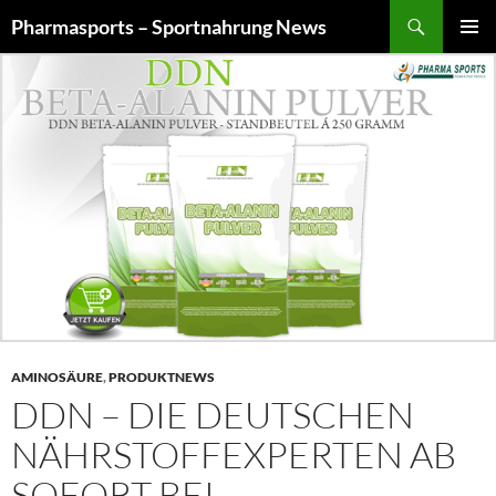
Zum
Suchen
Pharmasports – Sportnahrung News
Inhalt
PRIMÄR
springen
MENÜ
AMINOSÄURE
,
PRODUKTNEWS
DDN – DIE DEUTSCHEN
NÄHRSTOFFEXPERTEN AB
SOFORT BEI