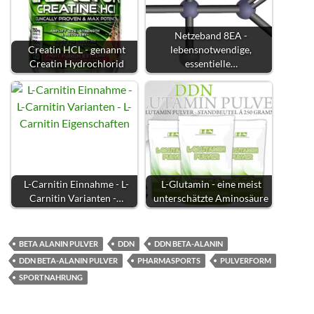
Netzeband 8EA -
Creatin HCL - genannt
lebensnotwendige,
Creatin Hydrochlorid
essentielle…
L-Carnitin Einnahme - L-
L-Glutamin - eine meist
Carnitin Varianten -…
unterschätzte Aminosäure
BETA ALANIN PULVER
DDN
DDN BETA-ALANIN
DDN BETA-ALANIN PULVER
PHARMASPORTS
PULVERFORM
SPORTNAHRUNG