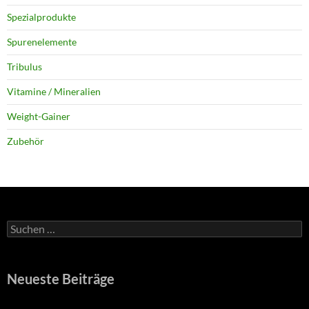
Spezialprodukte
Spurenelemente
Tribulus
Vitamine / Mineralien
Weight-Gainer
Zubehör
Suchen
nach:
Neueste Beiträge