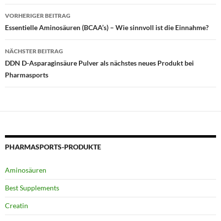
Beitragsnavigation
VORHERIGER BEITRAG
Essentielle Aminosäuren (BCAA’s) – Wie sinnvoll ist die Einnahme?
NÄCHSTER BEITRAG
DDN D-Asparaginsäure Pulver als nächstes neues Produkt bei
Pharmasports
PHARMASPORTS-PRODUKTE
Aminosäuren
Best Supplements
Creatin