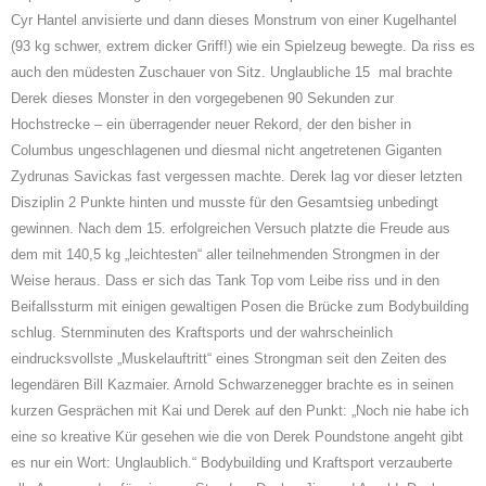
Cyr Hantel anvisierte und dann dieses Monstrum von einer Kugelhantel
(93 kg schwer, extrem dicker Griff!) wie ein Spielzeug bewegte. Da riss es
auch den müdesten Zuschauer von Sitz. Unglaubliche 15
mal brachte
Derek dieses Monster in den vorgegebenen 90 Sekunden zur
Hochstrecke – ein überragender neuer Rekord, der den bisher in
Columbus ungeschlagenen und diesmal nicht angetretenen Giganten
Zydrunas Savickas fast vergessen machte. Derek lag vor dieser letzten
Disziplin 2 Punkte hinten und musste für den Gesamtsieg unbedingt
gewinnen. Nach dem 15. erfolgreichen Versuch platzte die Freude aus
dem mit 140,5 kg „leichtesten“ aller teilnehmenden Strongmen in der
Weise heraus. Dass er sich das Tank Top vom Leibe riss und in den
Beifallssturm mit einigen gewaltigen Posen die Brücke zum Bodybuilding
schlug. Sternminuten des Kraftsports und der wahrscheinlich
eindrucksvollste „Muskelauftritt“ eines Strongman seit den Zeiten des
legendären Bill Kazmaier. Arnold Schwarzenegger brachte es in seinen
kurzen Gesprächen mit Kai und Derek auf den Punkt: „Noch nie habe ich
eine so kreative Kür gesehen wie die von Derek Poundstone angeht gibt
es nur ein Wort: Unglaublich.“ Bodybuilding und Kraftsport verzauberte