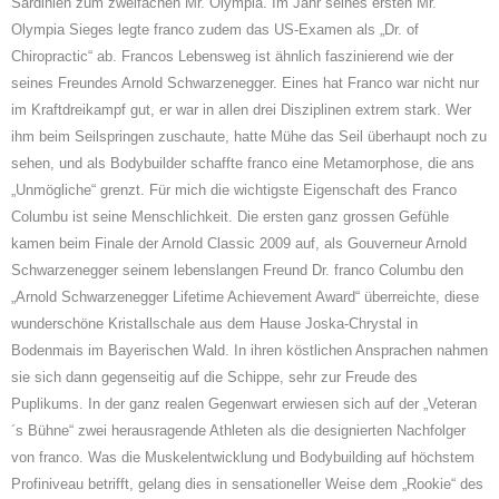
Sardinien zum zweifachen Mr. Olympia. Im Jahr seines ersten Mr.
Olympia Sieges legte franco zudem das US-Examen als „Dr. of
Chiropractic“ ab. Francos Lebensweg ist ähnlich faszinierend wie der
seines Freundes Arnold Schwarzenegger. Eines hat Franco war nicht nur
im Kraftdreikampf gut, er war in allen drei Disziplinen extrem stark. Wer
ihm beim Seilspringen zuschaute, hatte Mühe das Seil überhaupt noch zu
sehen, und als Bodybuilder schaffte franco eine Metamorphose, die ans
„Unmögliche“ grenzt. Für mich die wichtigste Eigenschaft des Franco
Columbu ist seine Menschlichkeit. Die ersten ganz grossen Gefühle
kamen beim Finale der Arnold Classic 2009 auf, als Gouverneur Arnold
Schwarzenegger seinem lebenslangen Freund Dr. franco Columbu den
„Arnold Schwarzenegger Lifetime Achievement Award“ überreichte, diese
wunderschöne Kristallschale aus dem Hause Joska-Chrystal in
Bodenmais im Bayerischen Wald. In ihren köstlichen Ansprachen nahmen
sie sich dann gegenseitig auf die Schippe, sehr zur Freude des
Puplikums. In der ganz realen Gegenwart erwiesen sich auf der „Veteran
´s Bühne“ zwei herausragende Athleten als die designierten Nachfolger
von franco. Was die Muskelentwicklung und Bodybuilding auf höchstem
Profiniveau betrifft, gelang dies in sensationeller Weise dem „Rookie“ des