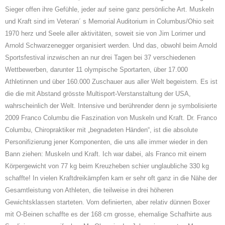
Sieger offen ihre Gefühle, jeder auf seine ganz persönliche Art. Muskeln
und Kraft sind im Veteran´ s Memorial Auditorium in Columbus/Ohio seit
1970 herz und Seele aller aktivitäten, soweit sie von Jim Lorimer und
Arnold Schwarzenegger organisiert werden. Und das, obwohl beim Arnold
Sportsfestival inzwischen an nur drei Tagen bei 37 verschiedenen
Wettbewerben, darunter 11 olympische Sportarten, über 17.000
Athletinnen und über 160.000 Zuschauer aus aller Welt begeistern. Es ist
die die mit Abstand grösste Multisport-Verstanstaltung der USA,
wahrscheinlich der Welt. Intensive und berührender denn je symbolisierte
2009 Franco Columbu die Faszination von Muskeln und Kraft. Dr. Franco
Columbu, Chiropraktiker mit „begnadeten Händen“, ist die absolute
Personifizierung jener Komponenten, die uns alle immer wieder in den
Bann ziehen: Muskeln und Kraft. Ich war dabei, als Franco mit einem
Körpergewicht von 77 kg beim Kreuzheben schier unglaubliche 330 kg
schaffte! In vielen Kraftdreikämpfen kam er sehr oft ganz in die Nähe der
Gesamtleistung von Athleten, die teilweise in drei höheren
Gewichtsklassen starteten. Vom definierten, aber relativ dünnen Boxer
mit O-Beinen schaffte es der 168 cm grosse, ehemalige Schafhirte aus