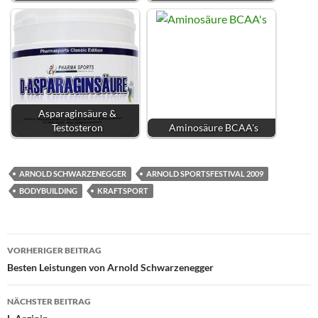
Asparaginsäure &
Testosteron
Aminosäure BCAA's
ARNOLD SCHWARZENEGGER
ARNOLD SPORTSFESTIVAL 2009
BODYBUILDING
KRAFTSPORT
Beitragsnavigation
VORHERIGER BEITRAG
Besten Leistungen von Arnold Schwarzenegger
NÄCHSTER BEITRAG