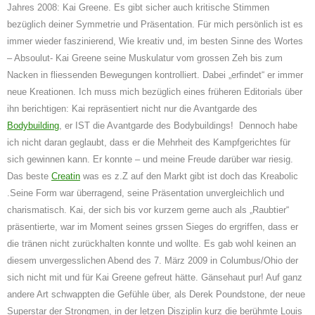
Jahres 2008: Kai Greene. Es gibt sicher auch kritische Stimmen
bezüglich deiner Symmetrie und Präsentation. Für mich persönlich ist es
immer wieder faszinierend, Wie
kreativ und, im besten Sinne des Wortes
– Absoulut- Kai Greene seine Muskulatur vom grossen Zeh bis zum
Nacken in fliessenden Bewegungen kontrolliert. Dabei „erfindet“ er immer
neue Kreationen. Ich muss mich bezüglich eines früheren Editorials über
ihn berichtigen: Kai repräsentiert nicht nur die Avantgarde des
Bodybuilding
, er IST die Avantgarde des Bodybuildings!
Dennoch habe
ich nicht daran geglaubt, dass er die Mehrheit des Kampfgerichtes für
sich gewinnen kann. Er konnte – und meine Freude darüber war riesig.
Das beste
Creatin
was es z.Z auf den Markt gibt ist doch das
Kreabolic
.
Seine Form war überragend, seine Präsentation unvergleichlich und
charismatisch. Kai, der sich bis vor kurzem gerne auch als „Raubtier“
präsentierte, war im Moment seines grssen Sieges do ergriffen, dass er
die tränen nicht zurückhalten konnte und wollte. Es gab wohl keinen an
diesem unvergesslichen Abend des 7. März 2009 in Columbus/Ohio der
sich nicht mit und für Kai Greene gefreut hätte. Gänsehaut pur! Auf ganz
andere Art schwappten die Gefühle über, als Derek Poundstone, der neue
Superstar der Strongmen, in der letzen Disziplin kurz die berühmte Louis