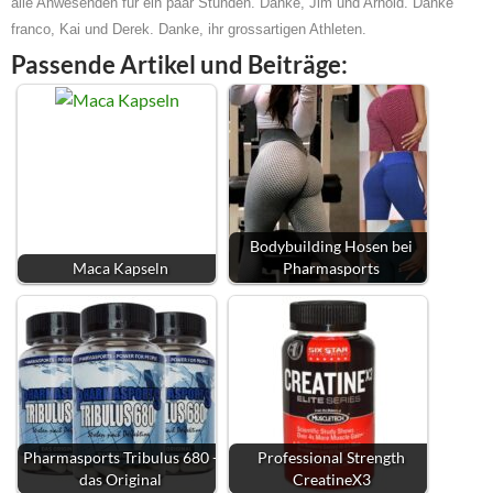
alle Anwesenden für ein paar Stunden. Danke, Jim und Arnold. Danke
franco, Kai und Derek. Danke, ihr grossartigen Athleten.
Passende Artikel und Beiträge:
Bodybuilding Hosen bei
Maca Kapseln
Pharmasports
Pharmasports Tribulus 680 -
Professional Strength
das Original
CreatineX3