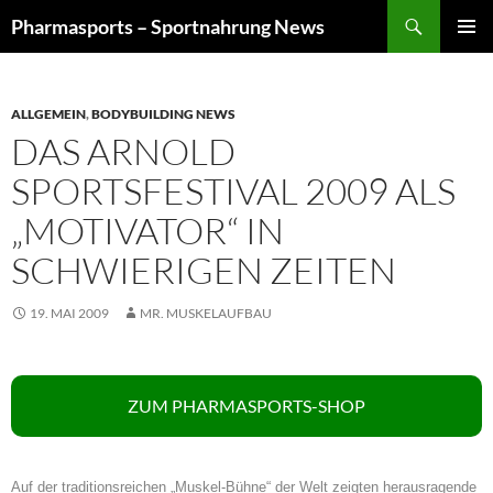
Zum
Suchen
Pharmasports – Sportnahrung News
Inhalt
PRIMÄR
springen
MENÜ
ALLGEMEIN
,
BODYBUILDING NEWS
DAS ARNOLD
SPORTSFESTIVAL 2009 ALS
„MOTIVATOR“ IN
SCHWIERIGEN ZEITEN
19. MAI 2009
MR. MUSKELAUFBAU
ZUM PHARMASPORTS-SHOP
Auf der traditionsreichen „Muskel-Bühne“ der Welt zeigten herausragende