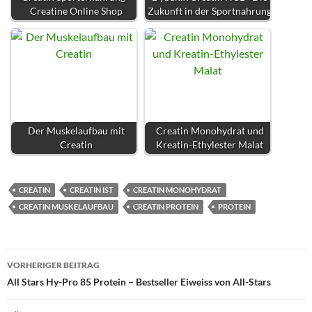
Creatine Online Shop
Zukunft in der Sportnahrung
Der Muskelaufbau mit
Creatin Monohydrat und
Creatin
Kreatin-Ethylester Malat
CREATIN
CREATIN IST
CREATIN MONOHYDRAT
CREATIN MUSKELAUFBAU
CREATIN PROTEIN
PROTEIN
Beitragsnavigation
VORHERIGER BEITRAG
All Stars Hy-Pro 85 Protein – Bestseller Eiweiss von All-Stars