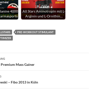
Alanine 4000
All Stars Aminotropin mit L-
Pharmasports
Arginin und L-Ornithin…
LLSTARS
PRE-WORKOUT STIMULANT
TIMIZER
avigation
RAG
 Premium Mass Gainer
G
wski – Fibo 2013 in Köln