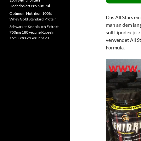
10% Withanoliden
Hochdosiert Pro Natural
Optimum Nutrition 100%
Das All Stars e
Whey Gold Standard Protein
man an dem lang
Schwarzer Knoblauch Extrakt
soll Lipodex jet
750mg 180 vegane Kapseln
15:1 Extrakt Geruchslos
verwendet All S
Formula.