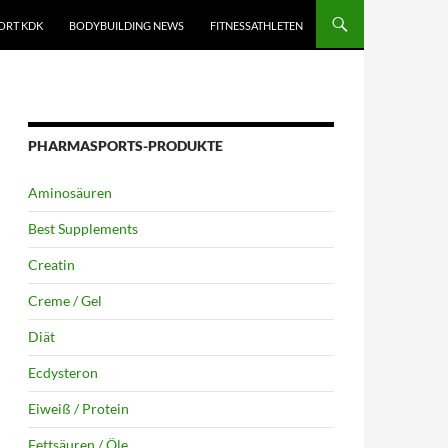
ORT KDK
BODYBUILDING NEWS
FITNESSATHLETEN
PHARMASPORTS-PRODUKTE
Aminosäuren
Best Supplements
Creatin
Creme / Gel
Diät
Ecdysteron
Eiweiß / Protein
Fettsäuren / Öle