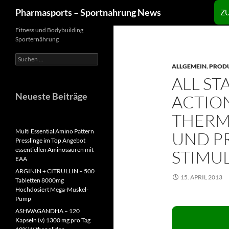
Zum
Suchen
Pharmasports – Sportnahrung News
Z
Inhalt
springen
Fitness und Bodybuilding
Sporternährung
Suchen
nach:
ALLGEMEIN
,
PROD
ALL ST
Neueste Beiträge
ACTIO
THERM
Multi Essential Amino Pattern
UND P
Presslinge im Top Angebot
essentiellen Aminosäuren mit
STIMUL
EAA
ARGININ + CITRULLIN – 500
15. APRIL 2013
Tabletten 8000mg
Hochdosiert Mega-Muskel-
Pump
ASHWAGANDHA – 120
Kapseln (v) 1300 mg pro Tag