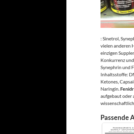
: Sinetrol, Syne
vielen anderen 
einzigen Supplem
Konkurrenz und a
Synephrin und Fo
Inhaltsstoffe: 
Ketones, Capsai
Naringin.
Fenidr
aufgebaut oder 
wissenschaftlic
Passende A