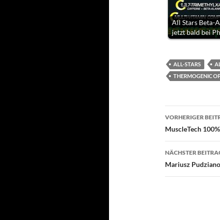
All Stars Beta-
jetzt bald bei 
ALL-STARS
A
THERMOGENIC OP
Beitragsn
VORHERIGER BEIT
MuscleTech 100%
NÄCHSTER BEITRA
Mariusz Pudziano