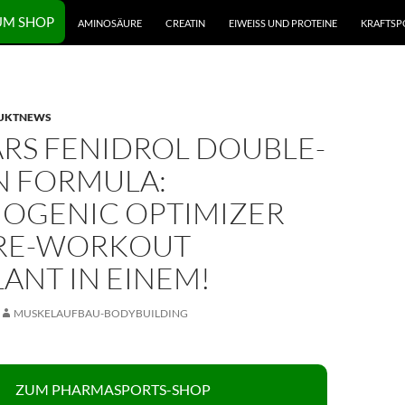
UM SHOP
AMINOSÄURE
CREATIN
EIWEISS UND PROTEINE
KRAFTSP
UKTNEWS
ARS FENIDROL DOUBLE-
N FORMULA:
OGENIC OPTIMIZER
RE-WORKOUT
ANT IN EINEM!
MUSKELAUFBAU-BODYBUILDING
ZUM PHARMASPORTS-SHOP