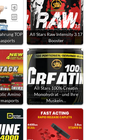
tnahrung TOP
All Stars Raw Intensity 3.17
masports
Booster
All Stars 100% Creatin
bolic Amino
Monohydrat - und Ihre
armasports
Muskeln…