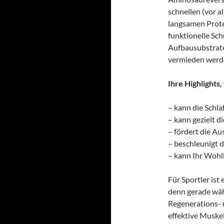
schnellen (vor 
langsamen Prote
funktionelle Sc
Aufbausubstrat
vermieden werd
Ihre Highlights
– kann die Schla
– kann gezielt 
– fördert die A
– beschleunigt
– kann Ihr Wohl
Für Sportler ist
denn gerade wäh
Regenerations- 
effektive Muske