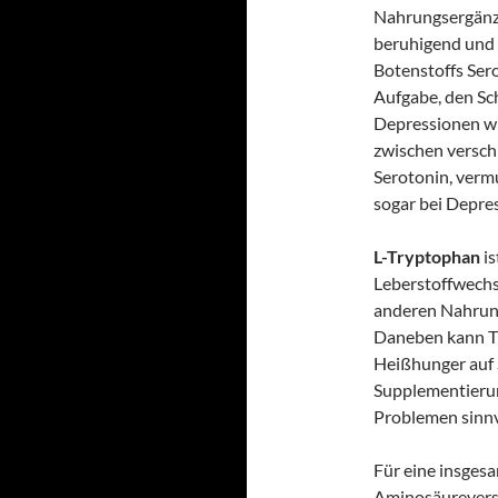
Nahrungsergänzu
beruhigend und 
Botenstoffs Ser
Aufgabe, den Sch
Depressionen wi
zwischen versch
Serotonin, verm
sogar bei Depre
L-Tryptophan
is
Leberstoffwechs
anderen Nahrun
Daneben kann T
Heißhunger auf S
Supplementierun
Problemen sinnvo
Für eine insges
Aminosäureverso