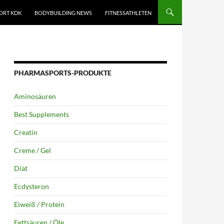
ORT KDK
BODYBUILDING NEWS
FITNESSATHLETEN
PHARMASPORTS-PRODUKTE
Aminosäuren
Best Supplements
Creatin
Creme / Gel
Diät
Ecdysteron
Eiweiß / Protein
Fettsäuren / Öle