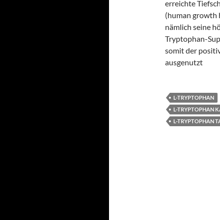
erreichte Tiefs
(human growth h
nämlich seine hö
Tryptophan-Supp
somit der posit
ausgenutzt
L-TRYPTOPHAN
L-TRYPTOPHAN K
L-TRYPTOPHAN T