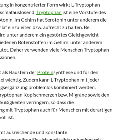
ng in konzentrierter Form wirkt L-Tryptophan
schlafauslösend.
Tryptophan
ist eine Vorstufe des
otonin. Im Gehirn hat Serotonin unter anderem die
laf einzuleiten bzw. aufrecht zu halten. Bei
rd unter anderem ein gestörtes Gleichgewicht
iedenen Botenstoffen im Gehirn, unter anderem
utet. Daher verwenden viele Menschen Tryptophan
ssionen.
t als Baustein der
Protein
synthese und für den
el wichtig. Zudem kann L-Tryptophan mit jeder
gsergänzung problemlos kombiniert werden.
ryptophan Kopfschmerzen bzw. Migräne sowie den
üßigkeiten verringern, so dass die
g mit Tryptophan auch für Menschen mit derartigen
ll ist.
amt ausreichende und konstante
rgung sollten Sie sich zusätzlich unbedingt mit