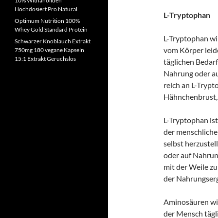
10% Withanoliden
Hochdosiert Pro Natural
L-Tryptophan
Optimum Nutrition 100%
Whey Gold Standard Protein
L-Tryptophan wi
Schwarzer Knoblauch Extrakt
vom Körper leid
750mg 180 vegane Kapseln
15:1 Extrakt Geruchslos
täglichen Bedarf
Nahrung oder a
reich an L-Trypt
Hähnchenbrust, 
L-Tryptophan ist
der menschliche 
selbst herzustel
oder auf Nahrun
mit der Weile z
der Nahrungserg
Aminosäuren wie
der Mensch tägli