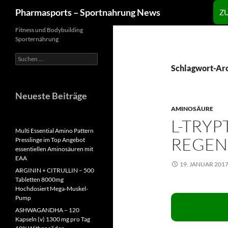
Zum
Suchen
Pharmasports – Sportnahrung News
Z
Inhalt
springen
Fitness und Bodybuilding
Sporternährung
Suchen
nach:
Schlagwort-Arc
Neueste Beiträge
AMINOSÄURE
L-TRY
Multi Essential Amino Pattern
REGEN
Presslinge im Top Angebot
essentiellen Aminosäuren mit
EAA
19. JANUAR 201
ARGININ + CITRULLIN – 500
Tabletten 8000mg
Hochdosiert Mega-Muskel-
Pump
ASHWAGANDHA – 120
Kapseln (v) 1300 mg pro Tag