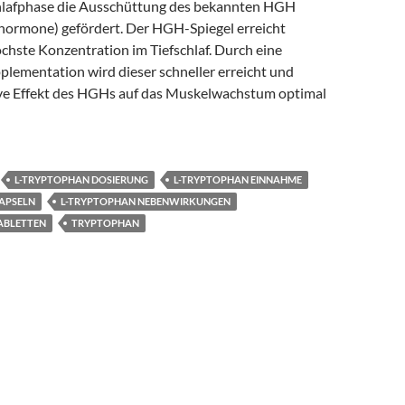
chlafphase die Ausschüttung des bekannten HGH
ormone) gefördert. Der HGH-Spiegel erreicht
chste Konzentration im Tiefschlaf. Durch eine
lementation wird dieser schneller erreicht und
ive Effekt des HGHs auf das Muskelwachstum optimal
L-TRYPTOPHAN DOSIERUNG
L-TRYPTOPHAN EINNAHME
APSELN
L-TRYPTOPHAN NEBENWIRKUNGEN
ABLETTEN
TRYPTOPHAN