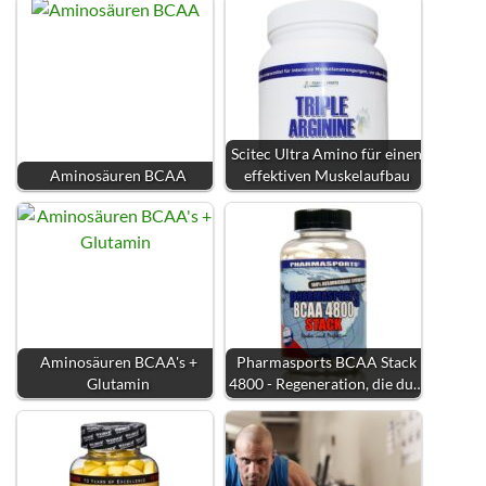
Scitec Ultra Amino für einen
Aminosäuren BCAA
effektiven Muskelaufbau
Aminosäuren BCAA's +
Pharmasports BCAA Stack
Glutamin
4800 - Regeneration, die du…