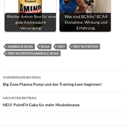
Weider Amino Nox für eine
Was sind BCAAs? BCAA
gute Aminosäure-
Einnahme, Wirkung und
Versorgung!
Erfahrung.
ANABOLIC BCAA
BCAA
FREY
FREY NUTRITION
FREY NUTRITION ANABOLIC BCAA
Beitragsnavigation
VORHERIGER BEITRAG
Big Zone Plasma Pump und das Training kann beginnen!
NÄCHSTER BEITRAG
NEU! PointFit Gaba für mehr Muskelmasse