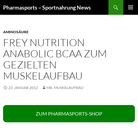
Zum
Suchen
Pharmasports – Sportnahrung News
Inhalt
PRIMÄR
springen
MENÜ
AMINOSÄURE
FREY NUTRITION
ANABOLIC BCAA ZUM
GEZIELTEN
MUSKELAUFBAU
23. JANUAR 2012
MR. MUSKELAUFBAU
ZUM PHARMASPORTS-SHOP