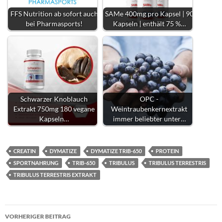
FFS Nutrition ab sofort auch
SAMe 400mg pro Kapsel | 90
bei Pharmasports!
Kapseln | enthält 75 %…
Schwarzer Knoblauch
OPC -
Extrakt 750mg 180 vegane
Weintraubenkernextrakt
Kapseln…
immer beliebter unter…
CREATIN
DYMATIZE
DYMATIZE TRIB-650
PROTEIN
SPORTNAHRUNG
TRIB-650
TRIBULUS
TRIBULUS TERRESTRIS
TRIBULUS TERRESTRIS EXTRAKT
Beitragsnavigation
VORHERIGER BEITRAG