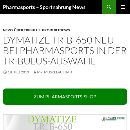
Zum
Suchen
Pharmasports – Sportnahrung News
Inhalt
PRIMÄR
springen
MENÜ
NEWS ÜBER TRIBULUS
,
PRODUKTNEWS
DYMATIZE TRIB-650 NEU
BEI PHARMASPORTS IN DER
TRIBULUS-AUSWAHL
18. JULI 2013
MR. MUSKELAUFBAU
ZUM PHARMASPORTS-SHOP