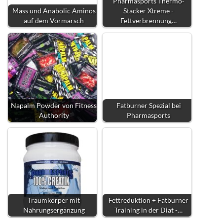
Pharmasports Thermo-
Mass und Anabolic Aminos
Stacker Xtreme -
auf dem Vormarsch
Fettverbrennung…
Napalm Powder von Fitness
Fatburner Spezial bei
Authority
Pharmasports
Traumkörper mit
Fettreduktion + Fatburner
Nahrungsergänzung
Training in der Diät -…