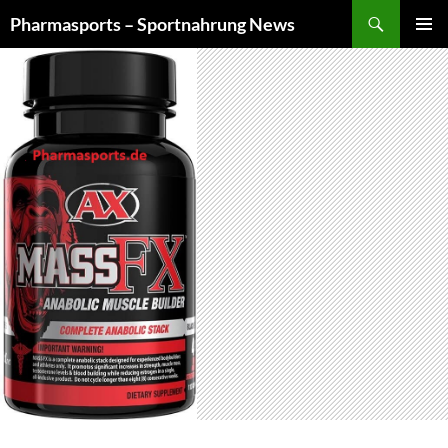
Zum
Suchen
Pharmasports – Sportnahrung News
Inhalt
PRIMÄR
springen
MENÜ