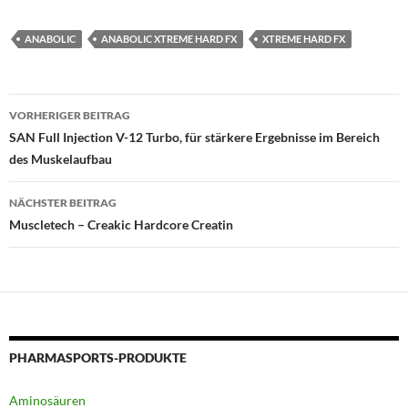
ANABOLIC
ANABOLIC XTREME HARD FX
XTREME HARD FX
Beitragsnavigation
VORHERIGER BEITRAG
SAN Full Injection V-12 Turbo, für stärkere Ergebnisse im Bereich
des Muskelaufbau
NÄCHSTER BEITRAG
Muscletech – Creakic Hardcore Creatin
PHARMASPORTS-PRODUKTE
Aminosäuren