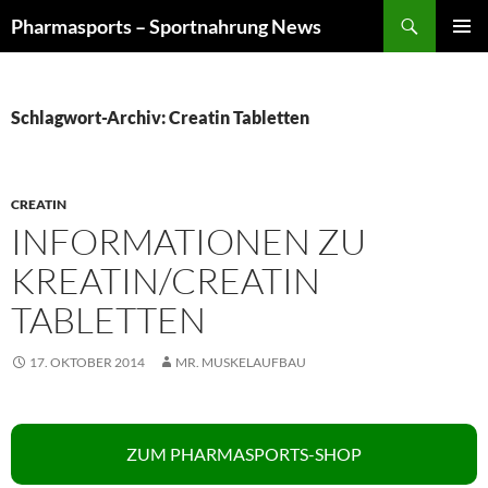
Zum
Suchen
Pharmasports – Sportnahrung News
Inhalt
PRIMÄR
springen
MENÜ
Schlagwort-Archiv: Creatin Tabletten
CREATIN
INFORMATIONEN ZU
KREATIN/CREATIN
TABLETTEN
17. OKTOBER 2014
MR. MUSKELAUFBAU
ZUM PHARMASPORTS-SHOP